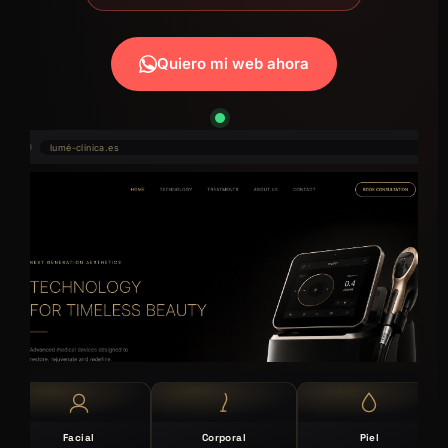
Quiero mi web ahora
lumé-clinica.es
Facial
Corporal
Piel