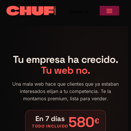
Contacta
DISEÑO CONTINUO
Tu empresa ha crecido.
Tu web no.
Una mala web hace que clientes que ya estaban
interesados elijan a tu competencia. Te la
montamos premium, lista para vender.
580
En 7 días
€
TODO INCLUIDO