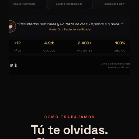
Rejuvenecimiento
Láser & remodelación
Bienestar & glow
"Resultados naturales y un trato de diez. Repetiré sin duda."
Marta G. · Paciente verificada
+12
4.9★
2.400+
100%
AÑOS
GOOGLE
PACIENTES
MÉDICO
Clínica de medicina estética
LUMÉ
Aviso legal · Privacidad
CÓMO TRABAJAMOS
Tú te olvidas.