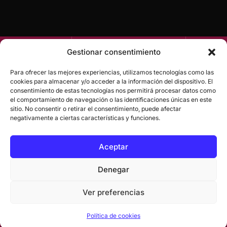
Gestionar consentimiento
CONTACTO
FOLLO
US
Para ofrecer las mejores experiencias, utilizamos tecnologías como las
hola@chufagency.com
cookies para almacenar y/o acceder a la información del dispositivo. El
WhatsApp
consentimiento de estas tecnologías nos permitirá procesar datos como
el comportamiento de navegación o las identificaciones únicas en este
Conócenos
sitio. No consentir o retirar el consentimiento, puede afectar
DISEÑAMOS
negativamente a ciertas características y funciones.
MARCAS
HOY
QUE
Aceptar
ESCRIBIRÁN
EL MAÑANA
Nos encantaría ser
Denegar
Política de
parte de tu proyecto
CHUF
privacidad
Creativos
Ver preferencias
Política de
2026 © T
Agendar llamada
cookies
los Derec
Política de cookies