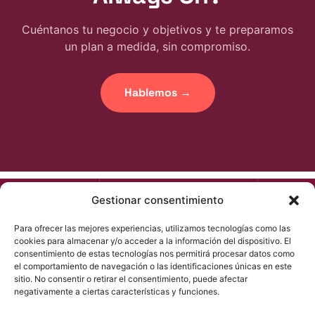
Cuéntanos tu negocio y objetivos y te preparamos
un plan a medida, sin compromiso.
Hablemos →
Gestionar consentimiento
CONTACTO
FOLLO
US
Para ofrecer las mejores experiencias, utilizamos tecnologías como las
hola@chufagency.com
cookies para almacenar y/o acceder a la información del dispositivo. El
consentimiento de estas tecnologías nos permitirá procesar datos como
WhatsApp
el comportamiento de navegación o las identificaciones únicas en este
Conócenos
sitio. No consentir o retirar el consentimiento, puede afectar
DISEÑAMOS
negativamente a ciertas características y funciones.
MARCAS
HOY