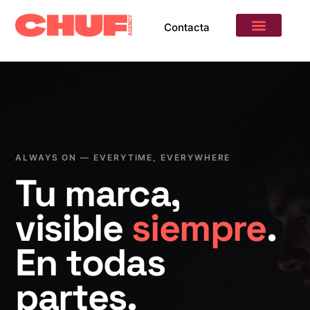
Contacta
DISEÑO CONTINUO
ALWAYS ON — EVERYTIME, EVERYWHERE
Tu marca,
visible
siempre
.
En todas
partes.